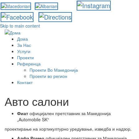
Skip to main content
Дома
За Нас
Услуги
Проекти
Референца
Проекти Во Македонија
Проекти во регион
Контакт
Авто салони
Фиат
официјален претставник за Македонија
„Automobile SK“
проектирање на хортикултурно уредување, изведба и надзор.
Алфа Ромео
официјален претставник за Македонија