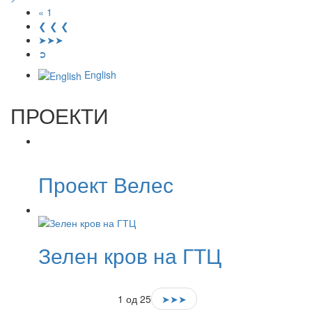
« 1
❮ ❮ ❮
➤➤➤
➲
English
ПРОЕКТИ
Проект Велес
Зелен кров на ГТЦ
1 од 25
➤➤➤