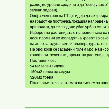
развој во урбани средини и да “освојуваме
зелени ѕидови).
Овој зелен кров на ГТЦ е идеја да се креир
на градот на постоечка локација направена о
природата, да се создаде убав урбан мини па
Изборот на растенијата е направен така да 
носи промени во изгледот на кровот во секо
на аеро загадувањето и температурата во о
На овој кров се засадени голем број на вис
конифери , зеленики , ароматни растенија , 
Поставени се :
54 м2 зелен ѕидови
150 м2 тепих од седум
320 м2 трева
Полевањето е со автоматски систем за наво