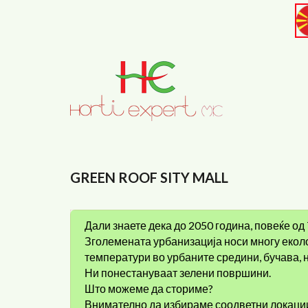
Skip to main content
GREEN ROOF SITY ​​MALL
Дали знаете дека до 2050 година, повеќе од
Зголемената урбанизација носи многу екол
температури во урбаните средини, бучава, 
Ни понестануваат зелени површини.
Што можеме да сториме?
Внимателно да избираме соодветни локации