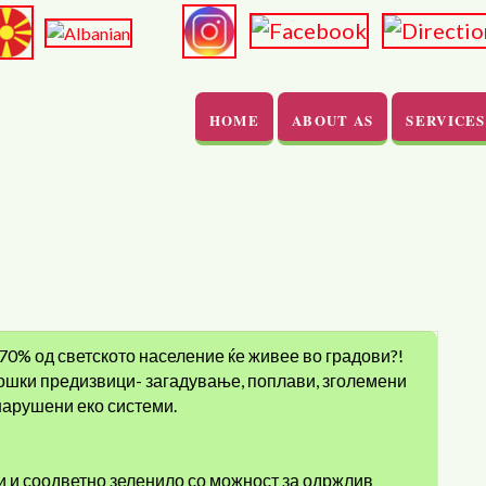
HOME
ABOUT AS
SERVICES
 70% од светското население ќе живее во градови?!
ошки предизвици- загадување, поплави, зголемени
нарушени еко системи.
 и соодветно зеленило со можност за одржлив