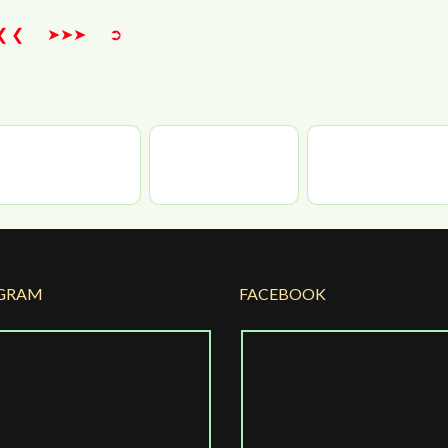
❮ ❮
➤➤➤
➲
GRAM
FACEBOOK