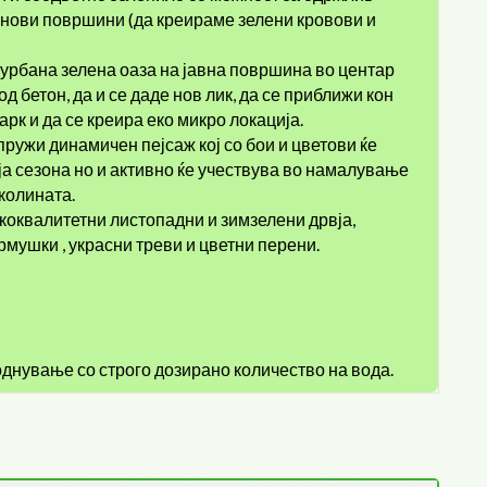
“ нови површини (да креираме зелени кровови и
а урбана зелена оаза на јавна површина во центар
д бетон, да и се даде нов лик, да се приближи кон
рк и да се креира еко микро локација.
пружи динамичен пејсаж кој со бои и цветови ќе
ја сезона но и активно ќе учествува во намалување
колината.
ококвалитетни листопадни и зимзелени дрвја,
грмушки , украсни треви и цветни перени.
днување со строго дозирано количество на вода.