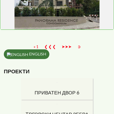
<
>
« 1
❮ ❮ ❮
➤➤➤
➲
ENGLISH
ПРОЕКТИ
ПРИВАТЕН ДВОР 6